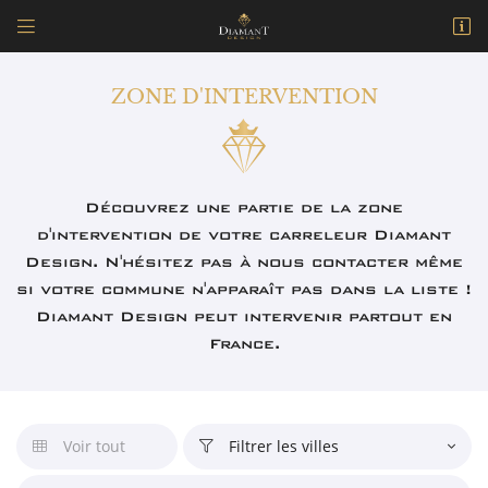


171 Avenue Raoul Aladenize
18500 Mehun-sur-Yèvre
ZONE D'INTERVENTION
09 77 32 11 37
Découvrez une partie de la zone
d'intervention de votre carreleur Diamant
Design. N'hésitez pas à nous contacter même
si votre commune n'apparaît pas dans la liste !
Diamant Design peut intervenir partout en
Adresse email de réception

France.
En cochant cette case, vous consentez à recevoir nos propositions commerciales à
l'adresse email indiqué ci-dessus. Vous pouvez vous désinscrire à tout moment en
utilisant
le formulaire de désinscription
.
Voir tout
Filtrer les villes


INSCRIPTION