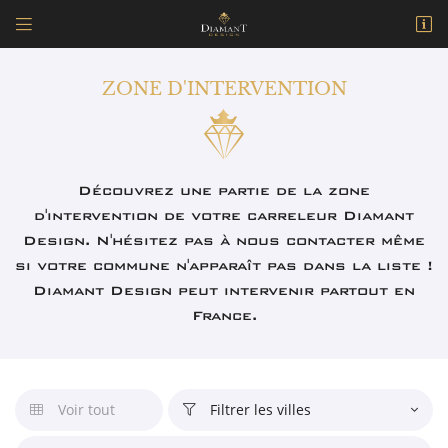


171 Avenue Raoul Aladenize
18500 Mehun-sur-Yèvre
ZONE D'INTERVENTION
09 77 32 11 37
Découvrez une partie de la zone
d'intervention de votre carreleur Diamant
Design. N'hésitez pas à nous contacter même
si votre commune n'apparaît pas dans la liste !
Diamant Design peut intervenir partout en
Adresse email de réception

France.
En cochant cette case, vous consentez à recevoir nos propositions commerciales à
l'adresse email indiqué ci-dessus. Vous pouvez vous désinscrire à tout moment en
utilisant
le formulaire de désinscription
.
Voir tout
Filtrer les villes


INSCRIPTION