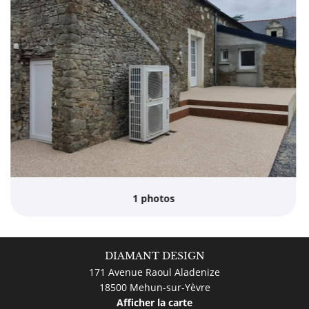
lage extérieur
ement des murs
Catalogue
réalisations
RESTEZ INF
Avis
INSCRIPTION NEW
ctualités
Contact
REJOIGNEZ-NO
1 photos
DIAMANT DESIGN
171 Avenue Raoul Aladenize
18500 Mehun-sur-Yèvre
Afficher la carte