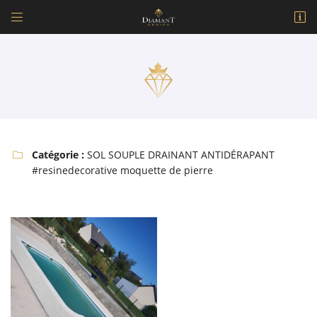


171 Avenue Raoul Aladenize
18500 Mehun-sur-Yèvre
09 77 32 11 37
Catégorie :
SOL SOUPLE DRAINANT ANTIDÉRAPANT

#resinedecorative moquette de pierre
Adresse email de réception

En cochant cette case, vous consentez à recevoir nos propositions commerciales à
l'adresse email indiqué ci-dessus. Vous pouvez vous désinscrire à tout moment en
utilisant
le formulaire de désinscription
.
INSCRIPTION