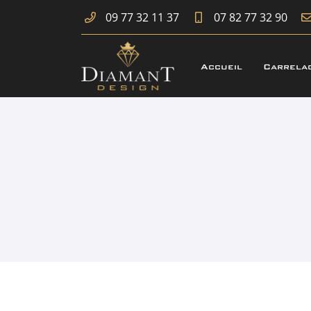
09 77 32 11 37
07 82 77 32 90
171 Avenue Raoul Aladenize
18500 Mehun-sur-Yèvre
Accueil
Carrela
09 77 32 11 37
Adresse email de réception

En cochant cette case, vous consentez à recevoir nos propositions comme