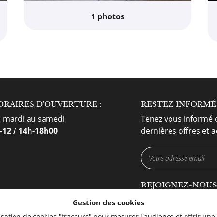
1 photos
T DESIGN DOMERAT
ORAIRES D'OUVERTURE :
DIAMANT DESIGN
RESTEZ INFORMÉ
D
des Ardillats
 mardi au samedi
171 Avenue Raoul Aladenize
Tenez vous informé 
 Domerat
-12 / 14h-18h00
18500 Mehun-sur-Yèvre
dernières offres et a
er la carte
Afficher la carte
08 42 35
09 77 32 11 37
REJOIGNEZ-NOUS
07 82 77 32 90
Gestion des cookies
ilisation de cookies "traceurs" pour mesurer l'audience et offrir une