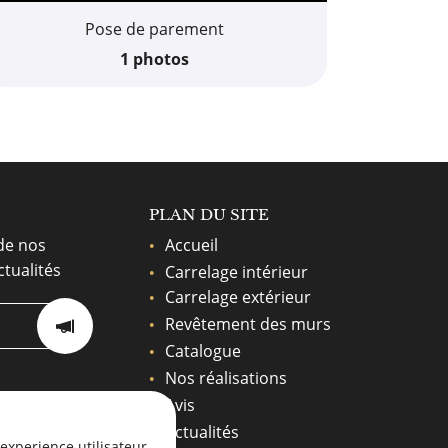
Pose de parement
1 photos
IAMANT DESIGN DOMERAT
PLAN DU SITE
de nos
4 Rue des Ardillats
Accueil
ctualités
03490 Domerat
Carrelage intérieur
Afficher la carte
Carrelage extérieur
Revêtement des murs
Catalogue
04 70 08 42 35
Nos réalisations
Avis
Actualités
 experience utilisateur