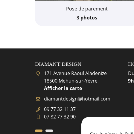
Pose de parement
3 photos
GN DOMERAT
DIAMANT DESIGN
DIAMAN
H
llats
171 Avenue Raoul Aladenize
4 Rue 
Du
t
18500 Mehun-sur-Yèvre
03490
9h
rte
Afficher la carte
Affich
09 77 32 11 37
04 70 
07 82 77 32 90
Ce site nécessite l'ut