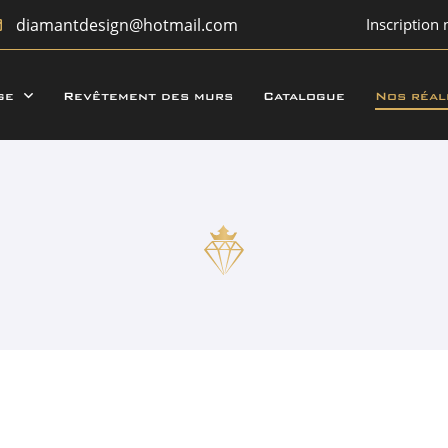
Inscription 
ge
Revêtement des murs
Catalogue
Nos réal
rciales à