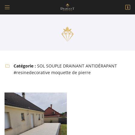


171 Avenue Raoul Aladenize
18500 Mehun-sur-Yèvre
09 77 32 11 37
Catégorie :
SOL SOUPLE DRAINANT ANTIDÉRAPANT

#resinedecorative moquette de pierre
Adresse email de réception

En cochant cette case, vous consentez à recevoir nos propositions commerciales à
l'adresse email indiqué ci-dessus. Vous pouvez vous désinscrire à tout moment en
utilisant
le formulaire de désinscription
.
INSCRIPTION